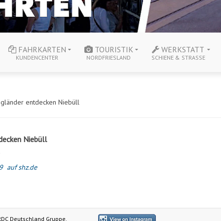
FAHRKARTEN
TOURISTIK
WERKSTATT
KUNDENCENTER
NORDFRIESLAND
SCHIENE & STRASSE
ngländer entdecken Niebüll
decken Niebüll
9
auf shz.de
RDC Deutschland Gruppe.