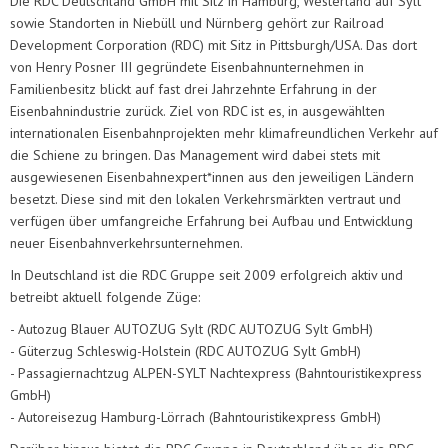
Die RDC Deutschland GmbH mit Sitz in Hamburg, Westerland auf Sylt
sowie Standorten in Niebüll und Nürnberg gehört zur Railroad
Development Corporation (RDC) mit Sitz in Pittsburgh/USA. Das dort
von Henry Posner III gegründete Eisenbahnunternehmen in
Familienbesitz blickt auf fast drei Jahrzehnte Erfahrung in der
Eisenbahnindustrie zurück. Ziel von RDC ist es, in ausgewählten
internationalen Eisenbahnprojekten mehr klimafreundlichen Verkehr auf
die Schiene zu bringen. Das Management wird dabei stets mit
ausgewiesenen Eisenbahnexpert*innen aus den jeweiligen Ländern
besetzt. Diese sind mit den lokalen Verkehrsmärkten vertraut und
verfügen über umfangreiche Erfahrung bei Aufbau und Entwicklung
neuer Eisenbahnverkehrsunternehmen.
In Deutschland ist die RDC Gruppe seit 2009 erfolgreich aktiv und
betreibt aktuell folgende Züge:
- Autozug Blauer AUTOZUG Sylt (RDC AUTOZUG Sylt GmbH)
- Güterzug Schleswig-Holstein (RDC AUTOZUG Sylt GmbH)
- Passagiernachtzug ALPEN-SYLT Nachtexpress (Bahntouristikexpress
GmbH)
- Autoreisezug Hamburg-Lörrach (Bahntouristikexpress GmbH)