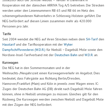
Kooperation mit der dänischen ARRIVA Tog A/S betrieben. Die Strecken
werden unter den Liniennummern RB 65 und RB 66 im Netz des
schienengebundenen Nahverkehrs in Schleswig-Holstein geführt. Die
NEG befördert auf diesen Linien zusammen mehr als 420.000
Personen pro Jahr.
Tarife
Seit 2004 wendet die NEG auf ihren Strecken neben dem
SH-Tarif
den
Haustarif
und die Tarifkooperation mit der
Wyker
Dampfschiffsreederei (W.D.R.)
für Niebüll − Dagebüll Mole sowie den
Nordsee-Insel-Tarifverband mit der
Deutschen Bahn
und
W.D.R.
an.
Kurswagen
Die NEG hat in den Sommermonaten und in der
Weihnachts-/Neujahrszeit einen Kurswagenverkehr im Angebot. Dies
bedeutet, dass Fahrgäste aus Richtung Berlin/Dresden,
Hannover/Frankfurt (Main) und Köln in jeweils zwei Wagen eines IC-
Zuges der Deutschen Bahn AG (DB) direkt nach Dagebüll Mole fahren
können, ohne in Niebüll umsteigen zu müssen. Gleiches gilt für den
Rückweg. Die Kurswagen werden zwischen Niebüll und Dagebüll Mole
mit den Zügen der NEG befördert.