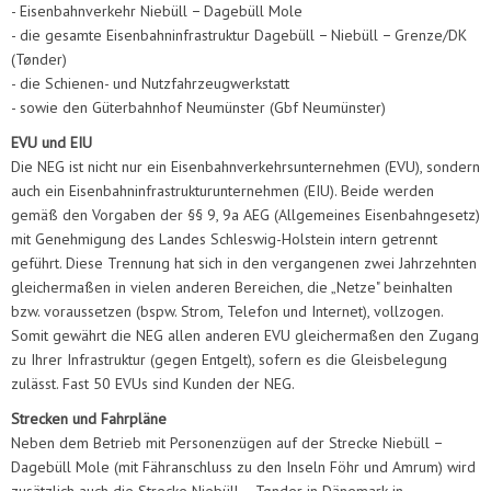
- Eisenbahnverkehr Niebüll − Dagebüll Mole
- die gesamte Eisenbahninfrastruktur Dagebüll − Niebüll − Grenze/DK
(Tønder)
- die Schienen- und Nutzfahrzeugwerkstatt
- sowie den Güterbahnhof Neumünster (Gbf Neumünster)
EVU und EIU
Die NEG ist nicht nur ein Eisenbahnverkehrsunternehmen (EVU), sondern
auch ein Eisenbahninfrastrukturunternehmen (EIU). Beide werden
gemäß den Vorgaben der §§ 9, 9a AEG (Allgemeines Eisenbahngesetz)
mit Genehmigung des Landes Schleswig-Holstein intern getrennt
geführt. Diese Trennung hat sich in den vergangenen zwei Jahrzehnten
gleichermaßen in vielen anderen Bereichen, die „Netze" beinhalten
bzw. voraussetzen (bspw. Strom, Telefon und Internet), vollzogen.
Somit gewährt die NEG allen anderen EVU gleichermaßen den Zugang
zu Ihrer Infrastruktur (gegen Entgelt), sofern es die Gleisbelegung
zulässt. Fast 50 EVUs sind Kunden der NEG.
Strecken und Fahrpläne
Neben dem Betrieb mit Personenzügen auf der Strecke Niebüll −
Dagebüll Mole (mit Fähranschluss zu den Inseln Föhr und Amrum) wird
zusätzlich auch die Strecke Niebüll − Tønder in Dänemark in