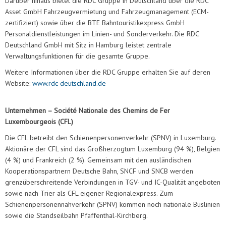
Darüber hinaus bietet die RDC Gruppe in Deutschland über die RDC
Asset GmbH Fahrzeugvermietung und Fahrzeugmanagement (ECM-
zertifiziert) sowie über die BTE Bahntouristikexpress GmbH
Personaldienstleistungen im Linien- und Sonderverkehr. Die RDC
Deutschland GmbH mit Sitz in Hamburg leistet zentrale
Verwaltungsfunktionen für die gesamte Gruppe.
Weitere Informationen über die RDC Gruppe erhalten Sie auf deren
Website:
www.rdc-deutschland.de
Unternehmen – Société Nationale des Chemins de Fer
Luxembourgeois (CFL)
Die CFL betreibt den Schienenpersonenverkehr (SPNV) in Luxemburg.
Aktionäre der CFL sind das Großherzogtum Luxemburg (94 %), Belgien
(4 %) und Frankreich (2 %). Gemeinsam mit den ausländischen
Kooperationspartnern Deutsche Bahn, SNCF und SNCB werden
grenzüberschreitende Verbindungen in TGV- und IC-Qualität angeboten
sowie nach Trier als CFL eigener Regionalexpress. Zum
Schienenpersonennahverkehr (SPNV) kommen noch nationale Buslinien
sowie die Standseilbahn Pfaffenthal-Kirchberg.