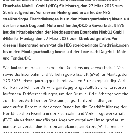
Eisenbahn Niebüll GmbH (NEG) für Montag, den 27. März 2023 zum
Streik aufgerufen. Vor diesem Hintergrund erwartet die NEG
streikbedingte Einschränkungen bis in den Montagnachmittag hinein auf
der Linie nach Dagebüll Mole und Tønder/DK.Die Gewerkschaft EVG
hat die Mitarbeitenden der Norddeutschen Eisenbahn Niebüll GmbH
(NEG) für Montag, den 27. März 2023 zum Streik aufgerufen. Vor
diesem Hintergrund erwar-tet die NEG streikbedingte Einschränkungen
bis in den Montagnachmittag hinein auf der Linie nach Dagebüll Mole
und Tønder/DK.
Wie hinlänglich bekannt, haben die Dienstleistungsgewerkschaft Verdi
sowie die Eisenbahn- und Verkehrsgewerkschaft (EVG) für Montag, den
27.3.2023, einen ganztägigen, bundesweiten Streik angekündigt. Auch
der Fernverkehr der DB wird ganztägig eingestellt. Streiks flankieren
laufenden Tarifverhandlungen, um den Druck auf die Arbeitgeberseite
zu erhöhen. Auch bei der NEG sind jüngst Tarifverhandlungen
angelaufen. Bereits in der ersten Runde hat die Geschäftsführung der
Norddeutschen Eisenbahn der Eisenbahn- und Verkehrsgewerkschaft
(EVG) ein verhandlungsfähiges Angebot vorgelegt. Umso größer ist
nun das Unverständnis für den angekündigten Streik. „Wir haben uns in
der bisherigen - gerade erst angelaufenen - Tarifverhandlung sehr